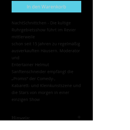
In den Warenkorb
NachtSchnittchen - Die kultige
Ruhrgebietsshow führt im Revier
mittlerweile
schon seit 15 Jahren zu regelmäßig
ausverkauften Häusern. Moderator
und
Entertainer Helmut
Sanftenschneider empfängt die
„Promis“ der Comedy-,
Kabarett- und Kleinkunstszene und
die Stars von morgen in einer
einzigen Show
Hinweis:
Beim Online-Kauf von Tickets